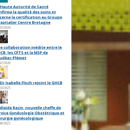
 Haute Autorité de Santé
nfirme la qualité des soins et
cerne la certification au Groupe
spitalier Centre Bretagne
05/2026
e collaboration inédite entre le
CB, les CPTS et la MSP de
udéac-Plémet
02/2026
 Dr Isabelle Floch rejoint le GHCB
10/2025
élaïde Racin, nouvelle cheffe de
rvice Gynécologie Obstétrique et
irurgie gynécologique
06/2025