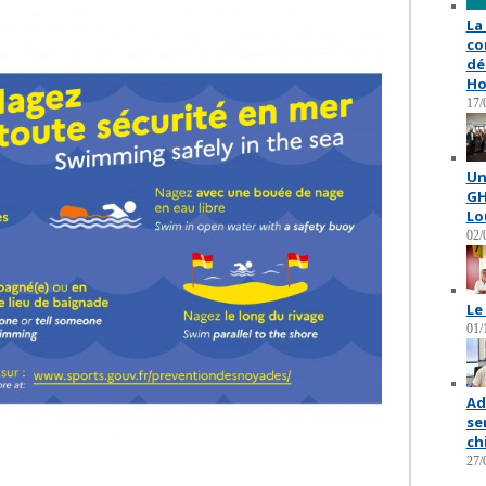
La
co
dé
Ho
17/
Un
GH
Lo
02/
Le
01/
Ad
se
ch
27/