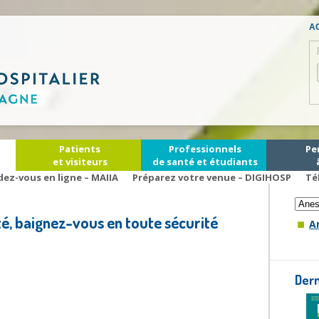
AC
Patients
Professionnels
Pe
et visiteurs
de santé et étudiants
Cons
dez-vous en ligne – MAIIA
Préparez votre venue – DIGIHOSP
Té
té, baignez-vous en toute sécurité
A
Der