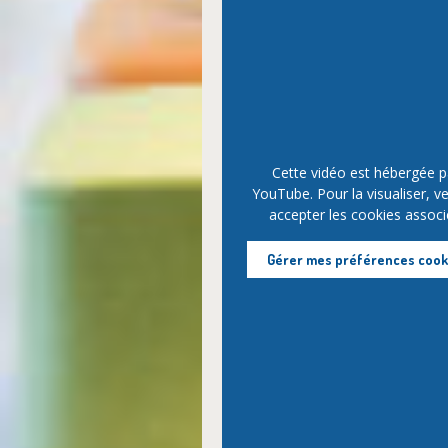
Cette vidéo est hébergée p
YouTube. Pour la visualiser, ve
accepter les cookies associ
Gérer mes préférences cook