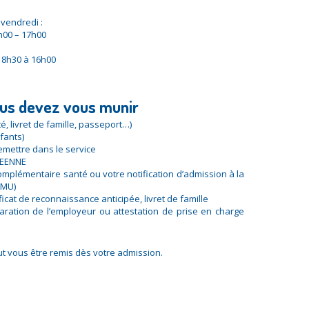
 vendredi :
h00 – 17h00
e 8h30 à 16h00
us devez vous munir
té, livret de famille, passeport…)
fants)
emettre dans le service
PEENNE
omplémentaire santé ou votre notification d’admission à la
CMU)
ificat de reconnaissance anticipée, livret de famille
claration de l’employeur ou attestation de prise en charge
ut vous être remis dès votre admission.