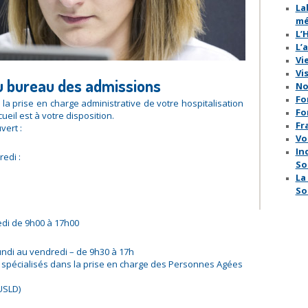
La
mé
L’
L’
Vi
Vi
u bureau des admissions
No
Fo
 la prise en charge administrative de votre hospitalisation
Fo
cueil est à votre disposition.
Fr
vert :
Vo
In
edi :
So
La
So
edi de 9h00 à 17h00
lundi au vendredi – de 9h30 à 17h
 spécialisés dans la prise en charge des Personnes Agées
USLD)