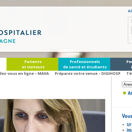
AC
Patients
Professionnels
Pe
et visiteurs
de santé et étudiants
Cons
dez-vous en ligne – MAIIA
Préparez votre venue – DIGIHOSP
Té
A
Vous
Ur
Im