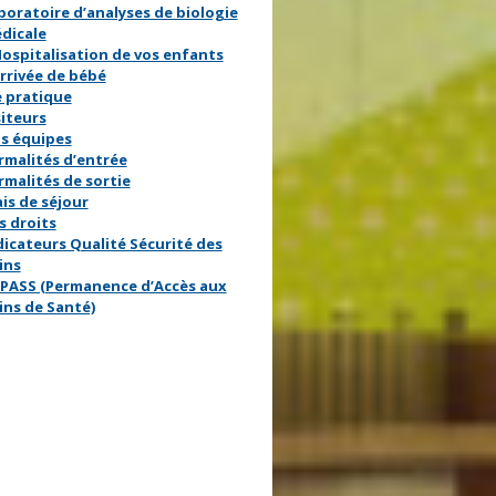
boratoire d’analyses de biologie
dicale
Hospitalisation de vos enfants
arrivée de bébé
e pratique
siteurs
s équipes
rmalités d’entrée
rmalités de sortie
ais de séjour
s droits
dicateurs Qualité Sécurité des
ins
 PASS (Permanence d’Accès aux
ins de Santé)