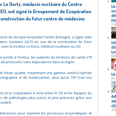
c Le Dortz, médecin nucléaire du Centre
La
CEI), ont signé le Groupement de Coopération
co
dé
 construction du futur centre de médecine
Ho
17/
ntérim du Groupe Hospitalier Centre Bretagne, a signé cette
on Sanitaire (GCS) en vue de la construction du futur
Un
 avec le Docteur Le Dortz, médecin nucléaire au CEI.
GH
Lo
02/
e pointe à Pontivy, les patients du territoire de santé n°8
 de protocoles sans équivalence dans la région.
 de haute qualité, notamment une gamma caméra hybride
Le
ntigraphie et de Scintiscanner, ainsi qu’un TEP-Scan (ou
01/
ns et la coopération à venir entre le CEI et les équipes du
Ad
cs de pathologies plus précis et plus précoces grâce aux
se
culaire.
ch
27/
adiotraceurs pour explorer les processus enzymatiques et