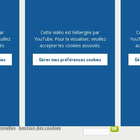
ar
Cette vidéo est hébergée par
C
uillez
YouTube. Pour la visualiser, veuillez
YouTu
és.
accepter les cookies associés.
ac
ies
Gérer mes préférences cookies
Gé
nnelles
Gestion des cookies
-