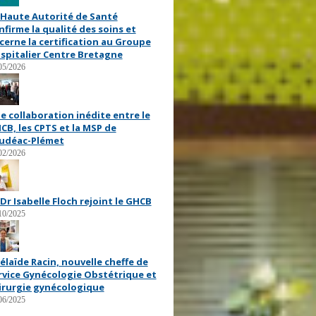
 Haute Autorité de Santé
nfirme la qualité des soins et
cerne la certification au Groupe
spitalier Centre Bretagne
05/2026
e collaboration inédite entre le
CB, les CPTS et la MSP de
udéac-Plémet
02/2026
 Dr Isabelle Floch rejoint le GHCB
10/2025
élaïde Racin, nouvelle cheffe de
rvice Gynécologie Obstétrique et
irurgie gynécologique
06/2025