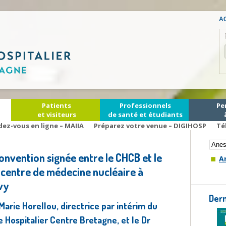
AC
Patients
Professionnels
Pe
et visiteurs
de santé et étudiants
Cons
dez-vous en ligne – MAIIA
Préparez votre venue – DIGIHOSP
Té
onvention signée entre le CHCB et le
A
 centre de médecine nucléaire à
vy
Der
arie Horellou, directrice par intérim du
 Hospitalier Centre Bretagne, et le Dr