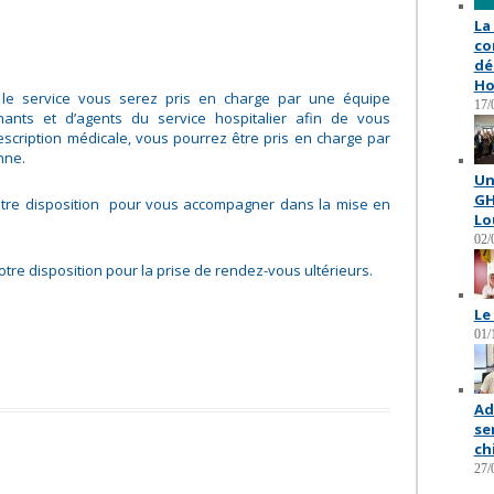
La
co
dé
Ho
s le service vous serez pris en charge par une équipe
17/
gnants et d’agents du service hospitalier afin de vous
rescription médicale, vous pourrez être pris en charge par
nne.
Un
GH
votre disposition pour vous accompagner dans la mise en
Lo
02/
otre disposition pour la prise de rendez-vous ultérieurs.
Le
01/
Ad
se
ch
27/