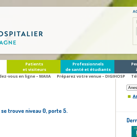
AC
Patients
Professionnels
Pe
et visiteurs
de santé et étudiants
Cons
dez-vous en ligne – MAIIA
Préparez votre venue – DIGIHOSP
Té
A
 se trouve niveau 0, porte 5.
Der