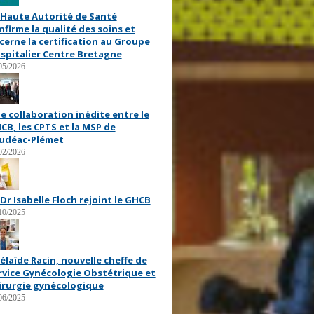
 Haute Autorité de Santé
nfirme la qualité des soins et
cerne la certification au Groupe
spitalier Centre Bretagne
05/2026
e collaboration inédite entre le
CB, les CPTS et la MSP de
udéac-Plémet
02/2026
 Dr Isabelle Floch rejoint le GHCB
10/2025
élaïde Racin, nouvelle cheffe de
rvice Gynécologie Obstétrique et
irurgie gynécologique
06/2025